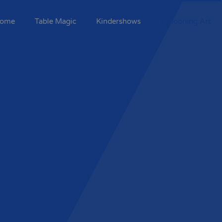
ome
Table Magic
Kindershows
Ballooning Art